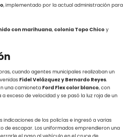
do
, implementado por la actual administración para
nido con marihuana
,
colonia Topo Chico
y
ión
 horas, cuando agentes municipales realizaban un
 avenidas
Fidel Velázquez y Bernardo Reyes
.
aron una camioneta
Ford Flex color blanco
, con
 a exceso de velocidad y se pasó la luz roja de un
s indicaciones de los policías e ingresó a varias
to de escapar. Los uniformados emprendieron una
rrarle el paso al vehículo en el cruce de