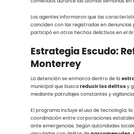
cometidos durante las últimas semanas en di
Los agentes informaron que las característi
coinciden con las registradas en denuncias p
participó en otros hechos delictivos en el á
Estrategia Escudo: Re
Monterrey
La detención se enmarca dentro de la
estr
municipal que busca
reducir los delitos
y g
mediante patrullajes constantes y vigilancia
El programa incluye el uso de tecnología, la
coordinación entre corporaciones estatale
ante emergencias. Según autoridades locale
vinculadas con delitos de
narcomenudeo, r