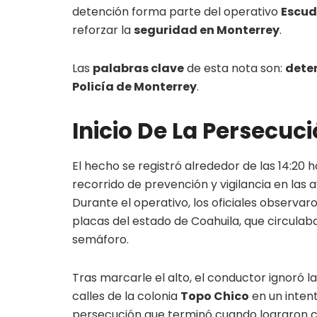
detención forma parte del operativo
Escu
reforzar la
seguridad en Monterrey
.
Las
palabras clave
de esta nota son:
dete
Policía de Monterrey
.
Inicio De La Persecuc
El hecho se registró alrededor de las 14:20
recorrido de prevención y vigilancia en las
Durante el operativo, los oficiales observ
placas del estado de Coahuila, que circulaba
semáforo.
Tras marcarle el alto, el conductor ignoró la
calles de la colonia
Topo Chico
en un inten
persecución que terminó cuando lograron ce