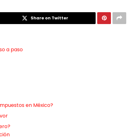
Share on Twitter
so a paso
 impuestos en México?
avor
nero?
ción