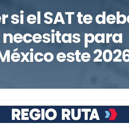
si el SAT te deb
 necesitas para
México este 202