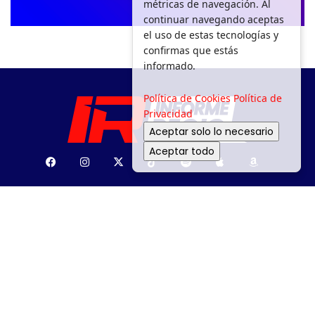
métricas de navegación. Al
continuar navegando aceptas
el uso de estas tecnologías y
confirmas que estás
informado.
Política de Cookies
Política de
Privacidad
Aceptar solo lo necesario
Aceptar todo
SEGURIDAD
DEPORTES
MOVILIDAD
ENTRETENIMIENTO
¿PA’ DÓNDE?
MEDIO AMBIENTE
APOYO SOCIAL
GACETA
POLÍTICA
Todos los derechos reservados a Informe Regio 2025.
Aviso de Privacidad.