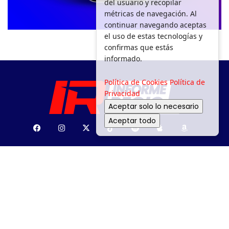
del usuario y recopilar
métricas de navegación. Al
continuar navegando aceptas
el uso de estas tecnologías y
confirmas que estás
informado.
Política de Cookies
Política de
Privacidad
Aceptar solo lo necesario
Aceptar todo
SEGURIDAD
DEPORTES
MOVILIDAD
ENTRETENIMIENTO
¿PA’ DÓNDE?
MEDIO AMBIENTE
APOYO SOCIAL
GACETA
POLÍTICA
Todos los derechos reservados a Informe Regio 2025.
Aviso de Privacidad.