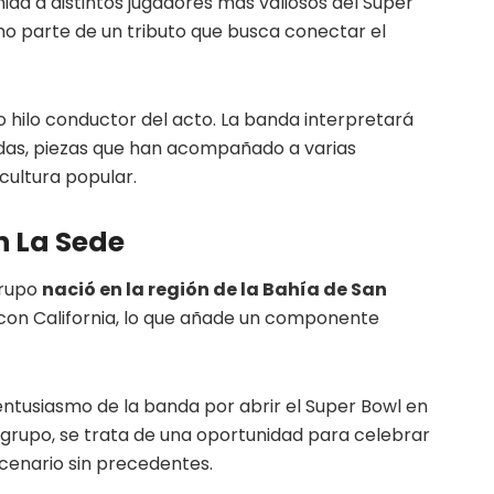
ida a distintos jugadores más valiosos del Super
mo parte de un tributo que busca conectar el
hilo conductor del acto. La banda interpretará
das, piezas que han acompañado a varias
cultura popular.
n La Sede
grupo
nació en la región de la Bahía de San
con California, lo que añade un componente
 entusiasmo de la banda por abrir el Super Bowl en
l grupo, se trata de una oportunidad para celebrar
scenario sin precedentes.