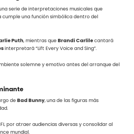
 una serie de interpretaciones musicales que
a cumple una función simbólica dentro del
rlie Puth
, mientras que
Brandi Carlile
cantará
es
interpretará “Lift Every Voice and Sing”.
ambiente solemne y emotivo antes del arranque del
minante
argo de
Bad Bunny
, una de las figuras más
dad.
FL por atraer audiencias diversas y consolidar al
ance mundial.