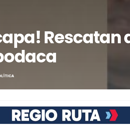
 capa! Rescatan 
Apodaca
OLÍTICA