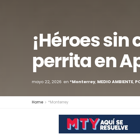
¡Héroes sin
perrita en 
mayo 22, 2026
en
*Monterrey
,
MEDIO AMBIENTE
,
P
Home
*Monterrey