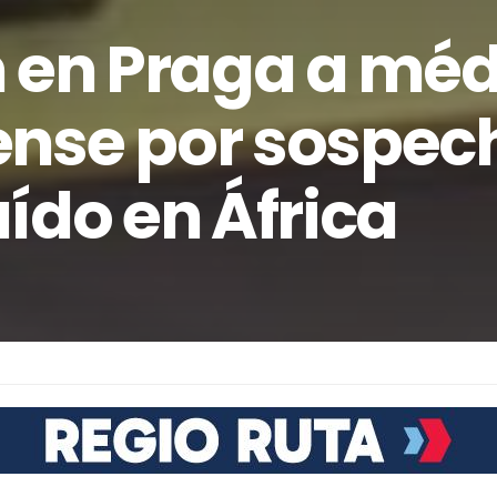
n en Praga a mé
nse por sospec
ído en África