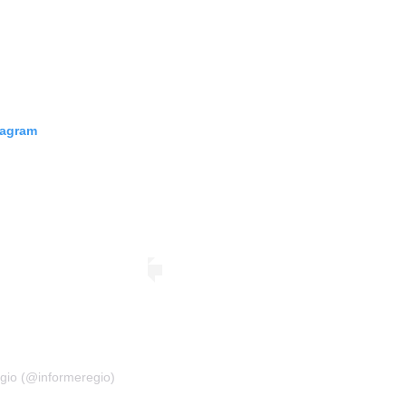
tagram
gio (@informeregio)