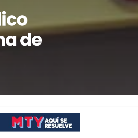
dico
ha de