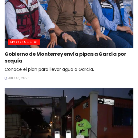
APOYO SOCIAL
Gobierno de Monterrey envía pipas a García por
sequía
Conoce el plan para llevar agua a García.
JULIO 3, 2026