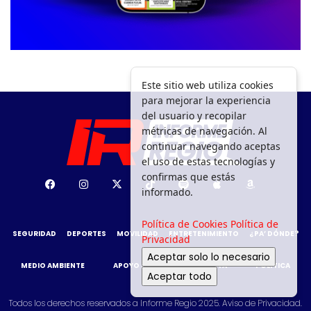
Este sitio web utiliza cookies
para mejorar la experiencia
del usuario y recopilar
métricas de navegación. Al
continuar navegando aceptas
el uso de estas tecnologías y
confirmas que estás
informado.
Política de Cookies
Política de
SEGURIDAD
DEPORTES
MOVILIDAD
ENTRETENIMIENTO
¿PA’ DÓNDE?
Privacidad
Aceptar solo lo necesario
MEDIO AMBIENTE
APOYO SOCIAL
GACETA
POLÍTICA
Aceptar todo
Todos los derechos reservados a Informe Regio 2025.
Aviso de Privacidad.