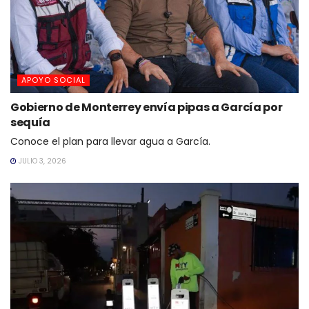
APOYO SOCIAL
Gobierno de Monterrey envía pipas a García por
sequía
Conoce el plan para llevar agua a García.
JULIO 3, 2026