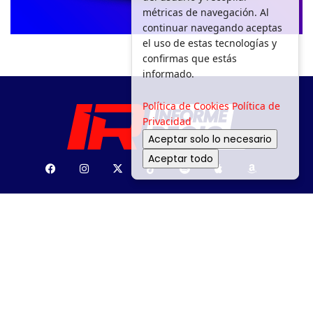
métricas de navegación. Al
continuar navegando aceptas
el uso de estas tecnologías y
confirmas que estás
informado.
Política de Cookies
Política de
Privacidad
Aceptar solo lo necesario
Aceptar todo
SEGURIDAD
DEPORTES
MOVILIDAD
ENTRETENIMIENTO
¿PA’ DÓNDE?
MEDIO AMBIENTE
APOYO SOCIAL
GACETA
POLÍTICA
Todos los derechos reservados a Informe Regio 2025.
Aviso de Privacidad.