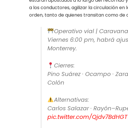
estarán apostados a lo largo del recorrido y
a los conductores, agilizar la circulación e
orden, tanto de quienes transitan como de 
Operativo vial | Carava
Viernes 6:00 pm, habrá ajus
Monterrey.
Cierres:
Pino Suárez · Ocampo · Zarag
Colón
Alternativas:
Carlos Salazar · Rayón–Rupe
pic.twitter.com/Qjdv7BdHGT