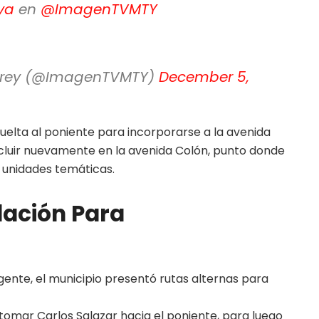
ya
en
@ImagenTVMTY
errey (@ImagenTVMTY)
December 5,
 vuelta al poniente para incorporarse a la avenida
ncluir nuevamente en la avenida Colón, punto donde
y unidades temáticas.
lación Para
gente, el municipio presentó rutas alternas para
tomar Carlos Salazar hacia el poniente, para luego