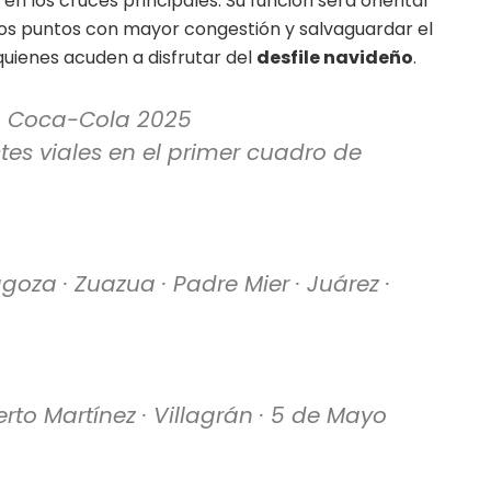
 en los cruces principales. Su función será orientar
n los puntos con mayor congestión y salvaguardar el
quienes acuden a disfrutar del
desfile navideño
.
na Coca-Cola 2025
tes viales en el primer cuadro de
oza · Zuazua · Padre Mier · Juárez ·
rto Martínez · Villagrán · 5 de Mayo