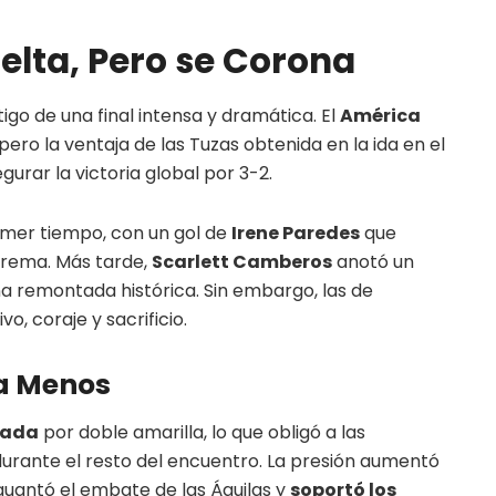
elta, Pero se Corona
tigo de una final intensa y dramática. El
América
ero la ventaja de las Tuzas obtenida en la ida en el
gurar la victoria global por 3-2.
imer tiempo, con un gol de
Irene Paredes
que
lcrema. Más tarde,
Scarlett Camberos
anotó un
na remontada histórica. Sin embargo, las de
, coraje y sacrificio.
a Menos
sada
por doble amarilla, lo que obligó a las
durante el resto del encuentro. La presión aumentó
guantó el embate de las Águilas y
soportó los