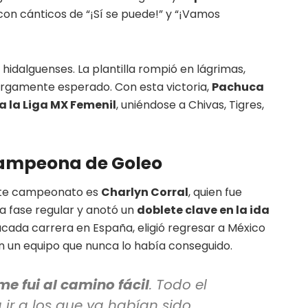
con cánticos de “¡Sí se puede!” y “¡Vamos
as hidalguenses. La plantilla rompió en lágrimas,
argamente esperado. Con esta victoria,
Pachuca
a la Liga MX Femenil
, uniéndose a Chivas, Tigres,
 Campeona de Goleo
este campeonato es
Charlyn Corral
, quien fue
a fase regular y anotó un
doblete clave en la ida
acada carrera en España, eligió regresar a México
on un equipo que nunca lo había conseguido.
e fui al camino fácil
. Todo el
r a los que ya habían sido