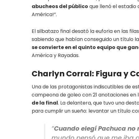
abucheos del público
que llenó el estadio 
América!”.
El silbatazo final desató la euforia en las fil
sabiendo que habían conseguido un título l
se convierte en el quinto equipo que gan
América y Rayadas.
Charlyn Corral: Figura y
Una de las protagonistas indiscutibles de 
campeona de goleo con 21 anotaciones en l
de la final
. La delantera, que tuvo una dest
para cumplir un sueño: levantar un título c
“
Cuando elegí Pachuca no m
mundo pensó que me iba a i