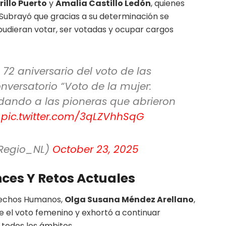
rillo Puerto
y
Amalia Castillo Ledón
, quienes
d. Subrayó que gracias a su determinación se
pudieran votar, ser votadas y ocupar cargos
2 aniversario del voto de las
nversatorio “Voto de la mujer:
ordando a las pioneras que abrieron
pic.twitter.com/3qLZVhhSqG
eRegio_NL)
October 23, 2025
nces Y Retos Actuales
erechos Humanos,
Olga Susana Méndez Arellano
,
le el voto femenino y exhortó a continuar
 todos los ámbitos.