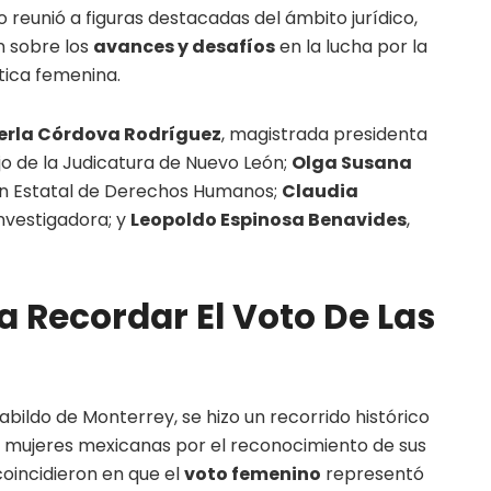
to reunió a figuras destacadas del ámbito jurídico,
n sobre los
avances y desafíos
en la lucha por la
ítica femenina.
erla Córdova Rodríguez
, magistrada presidenta
ejo de la Judicatura de Nuevo León;
Olga Susana
ión Estatal de Derechos Humanos;
Claudia
investigadora; y
Leopoldo Espinosa Benavides
,
a Recordar El Voto De Las
abildo de Monterrey, se hizo un recorrido histórico
s mujeres mexicanas por el reconocimiento de sus
 coincidieron en que el
voto femenino
representó