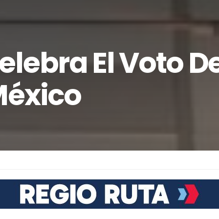
lebra El Voto D
México